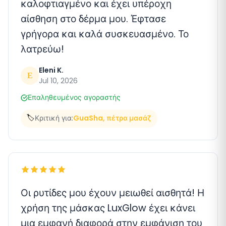
καλοφτιαγμένο και έχει υπέροχη
αίσθηση στο δέρμα μου. Έφτασε
γρήγορα και καλά συσκευασμένο. Το
λατρεύω!
Eleni K.
E
Jul 10, 2026
Επαληθευμένος αγοραστής
🏷️
Κριτική για:
GuaSha, πέτρα μασάζ
Οι ρυτίδες μου έχουν μειωθεί αισθητά! Η
χρήση της μάσκας LuxGlow έχει κάνει
μια εμφανή διαφορά στην εμφάνιση του