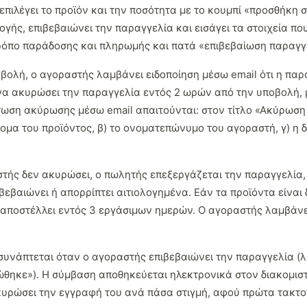
πιλέγει το προϊόν και την ποσότητα με το κουμπί «προσθήκη σ
γής, επιβεβαιώνει την παραγγελία και εισάγει τα στοιχεία που
τρόπο παράδοσης και πληρωμής και πατά «επιβεβαίωση παραγγ
ολή, ο αγοραστής λαμβάνει ειδοποίηση μέσω email ότι η παρα
να ακυρώσει την παραγγελία εντός 2 ωρών από την υποβολή, 
τωση ακύρωσης μέσω email απαιτούνται: στον τίτλο «Ακύρωση
νομα του προϊόντος, β) το ονοματεπώνυμο του αγοραστή, γ) η 
τής δεν ακυρώσει, ο πωλητής επεξεργάζεται την παραγγελία, 
ιβεβαιώνει ή απορρίπτει αιτιολογημένα. Εάν τα προϊόντα είναι
 αποστέλλει εντός 3 εργάσιμων ημερών. Ο αγοραστής λαμβάνε
υνάπτεται όταν ο αγοραστής επιβεβαιώνει την παραγγελία (λ
θηκε»). Η σύμβαση αποθηκεύεται ηλεκτρονικά στον διακομιστή
κυρώσει την εγγραφή του ανά πάσα στιγμή, αφού πρώτα τακτο