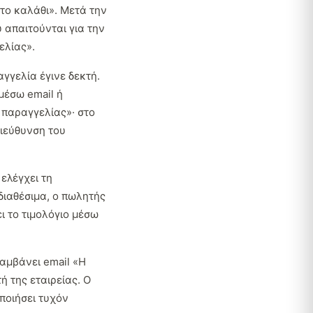
το καλάθι». Μετά την
 απαιτούνται για την
ελίας».
γγελία έγινε δεκτή.
μέσω email ή
 παραγγελίας»· στο
διεύθυνση του
ελέγχει τη
 διαθέσιμα, ο πωλητής
ι το τιμολόγιο μέσω
αμβάνει email «Η
 της εταιρείας. Ο
ποιήσει τυχόν