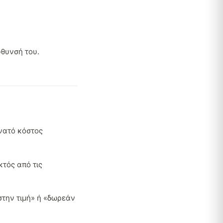
ύθυνσή του.
νατό κόστος
τός από τις
στην τιμή» ή «δωρεάν