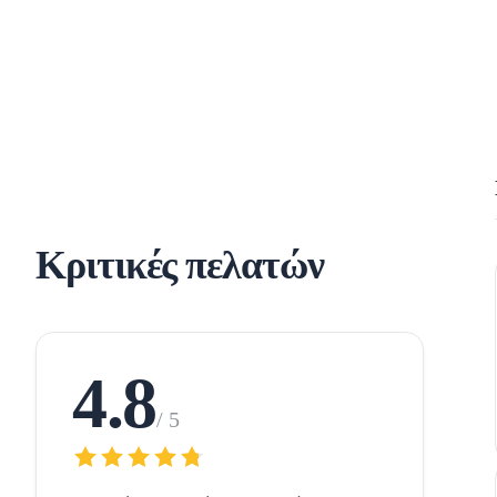
Κριτικές πελατών
4.8
/ 5