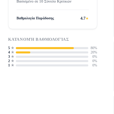
Βασισμένο σε 10 Σύνολο Κριτικών
4.7
Βαθμολογία Παράδοσης
★
ΚΑΤΑΝΟΜΉ ΒΑΘΜΟΛΟΓΊΑΣ
80%
5
★
20%
4
★
0%
3
★
0%
2
★
0%
1
★