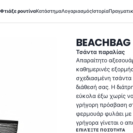
✨
Φτιάξε ρουτίνα
Κατάστημα
Λογαριασμός
Ιστορία
Πραγματι
BEACHBAG
Τσάντα παραλίας
Απαραίτητο αξεσουάρ 
καθημερινές εξορμήσ
σχεδιασμένη τσάντα 
διάθεσή σας. Η διάτρ
εύκολα έξω χωρίς να
γρήγορη πρόσβαση στ
φερμουάρ φυλάει με 
γρήγορα γίνεται ο α
ΕΠΙΛΈΞΤΕ ΠΟΣΌΤΗΤΑ